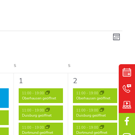
Ansi
Veran
Monat
Ansic
Navig
Navig
S
SAMSTAG
S
SONNTAG
3
3
1
2
ungen,
Veranstaltungen,
Veranstaltungen,
11:00
-
19:00
11:00
-
19:00
Oberhausen geöffnet
Oberhausen geöffnet
11:00
-
19:00
11:00
-
19:00
Duisburg geöffnet
Duisburg geöffnet
11:00
-
19:00
11:00
-
19:00
Dortmund geöffnet
Dortmund geöffnet