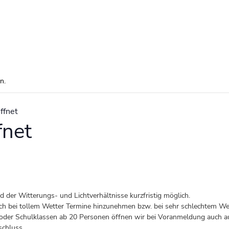
n.
ffnet
fnet
der Witterungs- und Lichtverhältnisse kurzfristig möglich.
 auch bei tollem Wetter Termine hinzunehmen bzw. bei sehr schlechtem Wet
er Schulklassen ab 20 Personen öffnen wir bei Voranmeldung auch au
schluss.