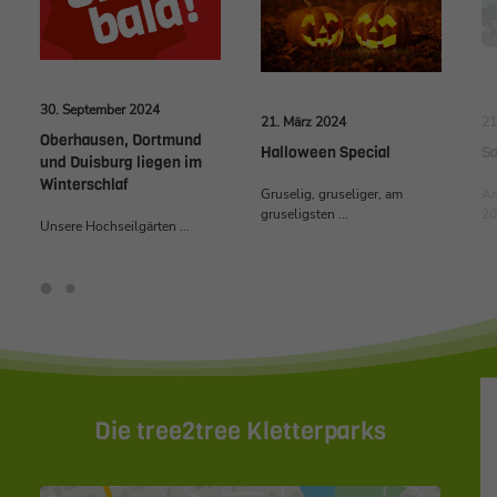
30. September 2024
21
21. März 2024
Oberhausen, Dortmund
Sa
Halloween Special
und Duisburg liegen im
Winterschlaf
Am
Gruselig, gruseliger, am
20
gruseligsten ...
Unsere Hochseilgärten ...
Die tree2tree Kletterparks