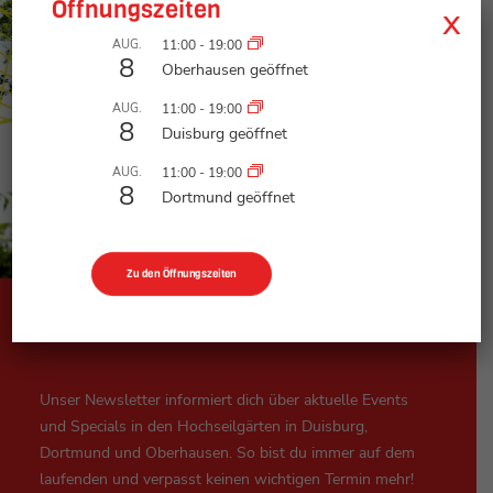
Öffnungszeiten
x
AUG.
11:00
-
19:00
8
Oberhausen geöffnet
AUG.
11:00
-
19:00
8
Duisburg geöffnet
AUG.
11:00
-
19:00
8
Dortmund geöffnet
Zu den Öffnungszeiten
tree2tree Newsletter
Unser Newsletter informiert dich über aktuelle Events
und Specials in den Hochseilgärten in Duisburg,
Dortmund und Oberhausen. So bist du immer auf dem
laufenden und verpasst keinen wichtigen Termin mehr!