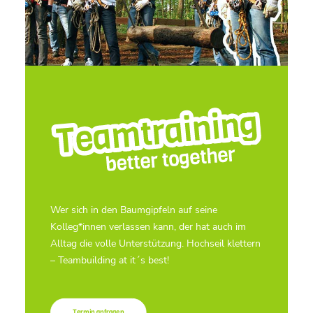
Wer sich in den Baumgipfeln auf seine
Kolleg*innen verlassen kann, der hat auch im
Alltag die volle Unterstützung. Hochseil klettern
– Teambuilding at it´s best!
Termin anfragen