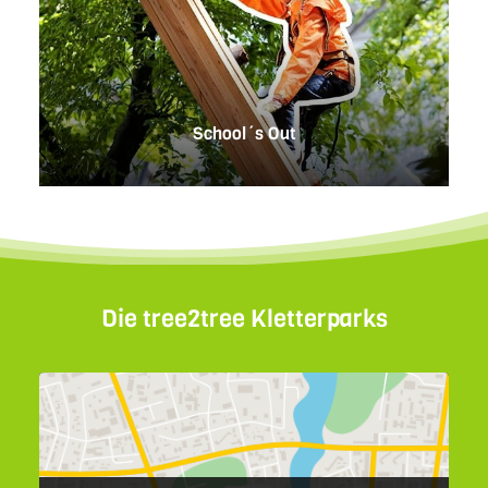
School´s Out
Die tree2tree Kletterparks