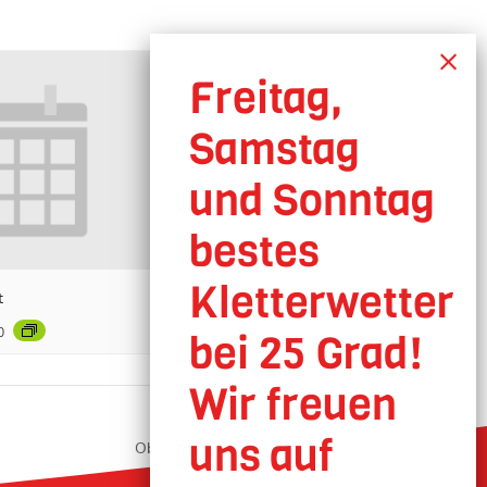
t
0
Oberhausen geöffnet