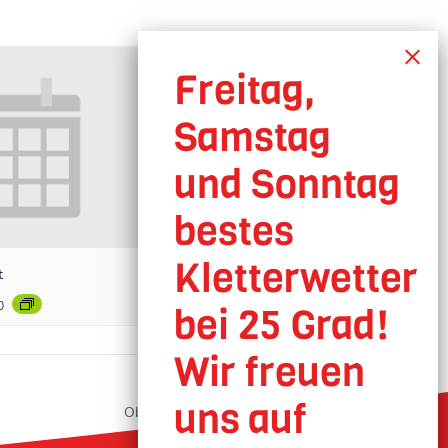
t
0
Oberhausen geöffnet