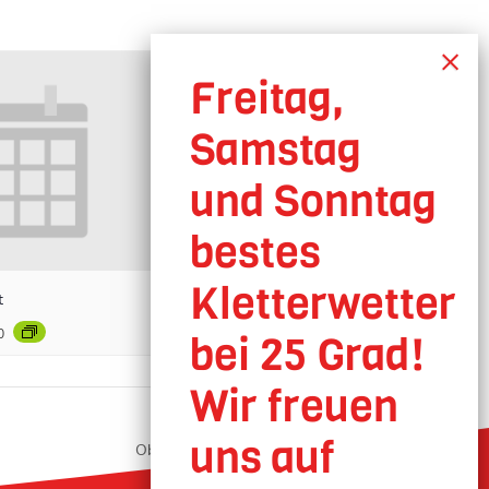
t
0
Oberhausen geöffnet