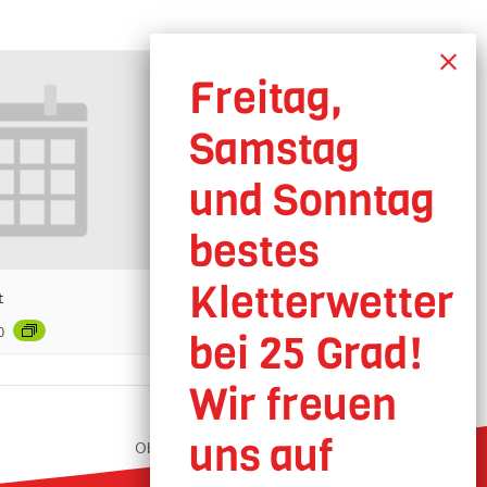
t
0
Oberhausen geöffnet