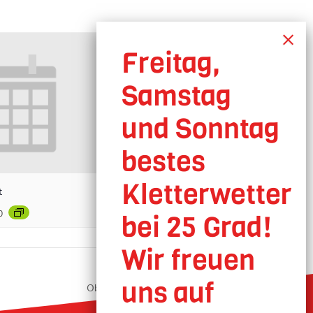
t
0
Oberhausen geöffnet