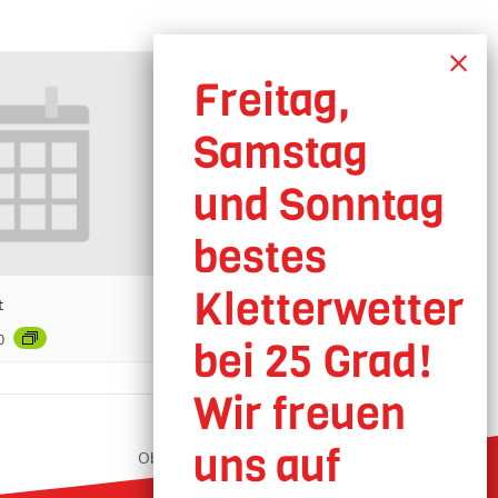
t
0
Oberhausen geöffnet