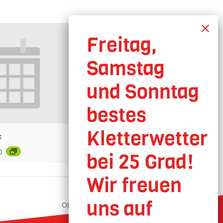
t
0
Oberhausen geöffnet