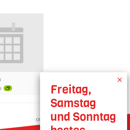
t
0
Oberhausen geöffnet