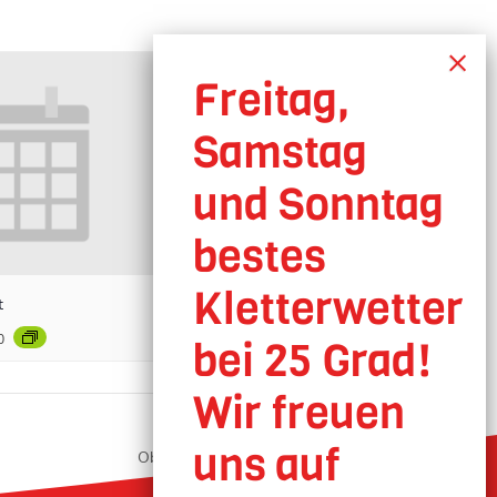
t
0
Oberhausen geöffnet