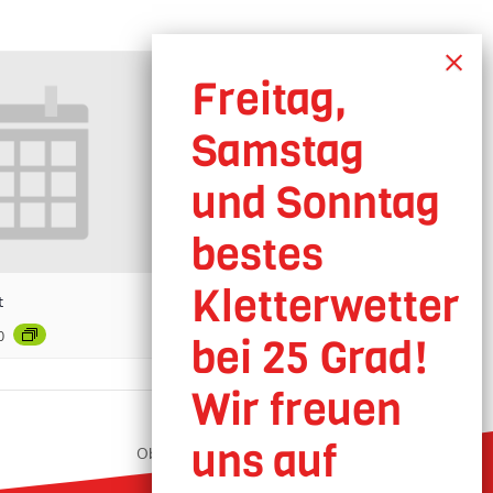
t
0
Oberhausen geöffnet