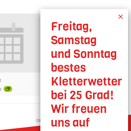
t
0
Oberhausen geöffnet