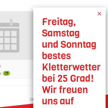
t
0
Oberhausen geöffnet