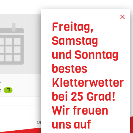
t
0
Oberhausen geöffnet