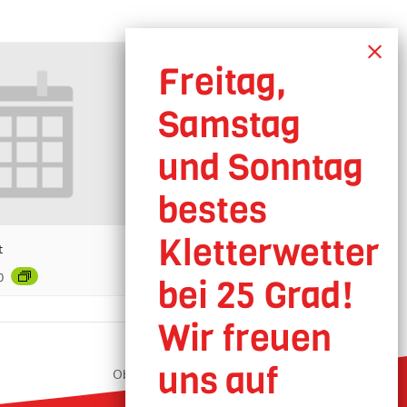
t
0
Oberhausen geöffnet