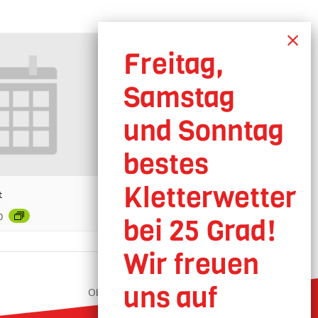
t
0
Oberhausen geöffnet