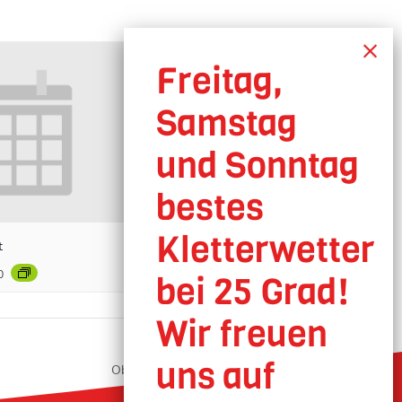
t
0
Oberhausen geöffnet