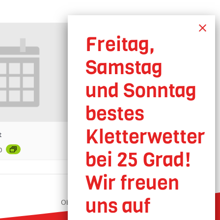
t
0
Oberhausen geöffnet