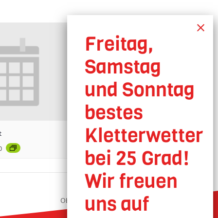
t
0
Oberhausen geöffnet