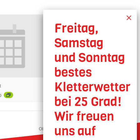
t
0
Oberhausen geöffnet