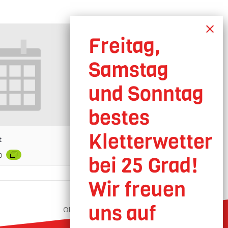
t
0
Oberhausen geöffnet