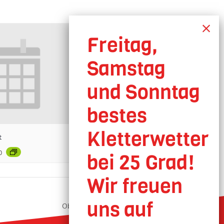
t
0
Oberhausen geöffnet