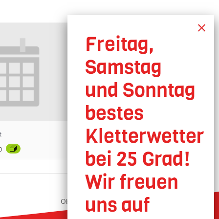
t
0
Oberhausen geöffnet