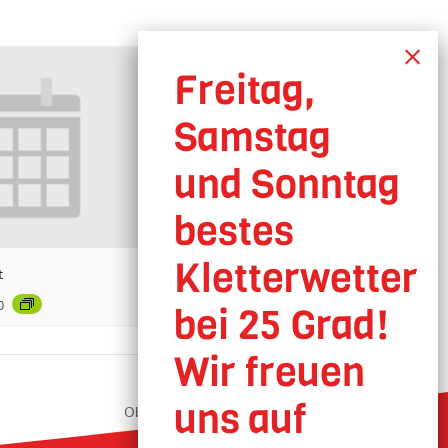
t
0
Oberhausen geöffnet