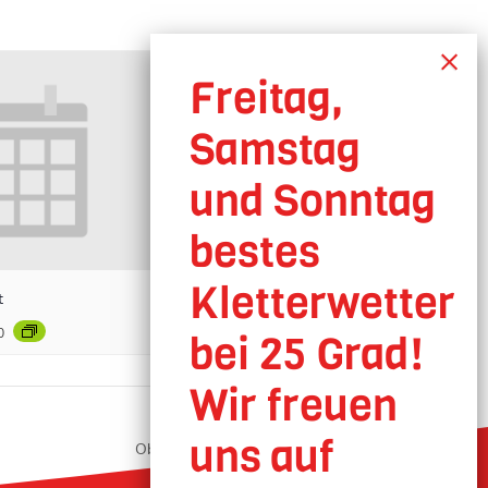
t
0
Oberhausen geöffnet