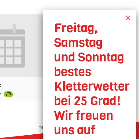
t
0
Oberhausen geöffnet