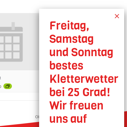
t
0
Oberhausen geöffnet