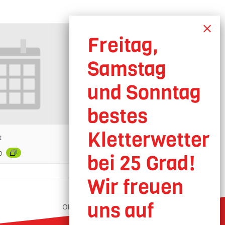
t
0
Oberhausen geöffnet