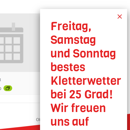
t
0
Oberhausen geöffnet