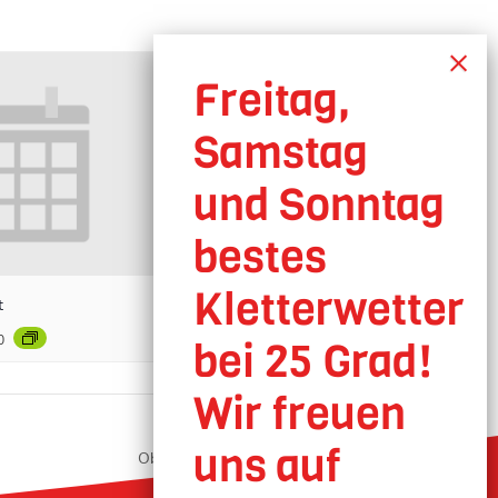
t
0
Oberhausen geöffnet