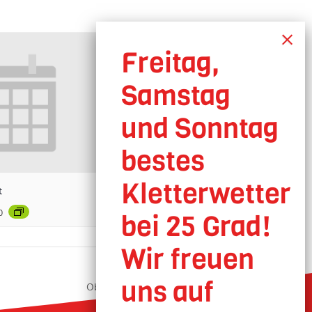
t
0
Oberhausen geöffnet