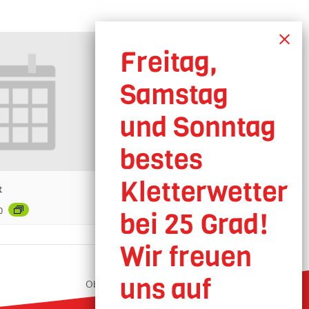
t
0
Oberhausen geöffnet