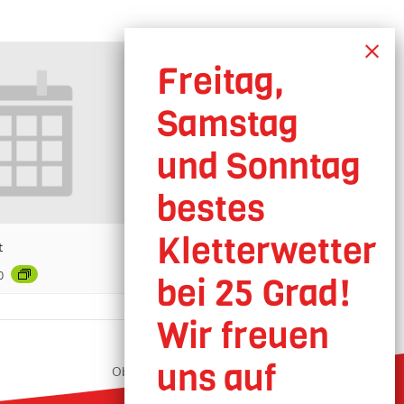
t
0
Oberhausen geöffnet