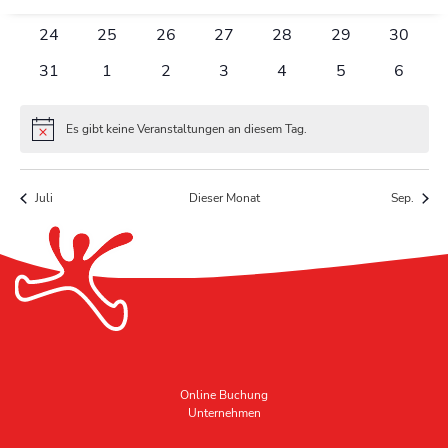
Veranstaltungen
Veranstaltungen
Veranstaltungen
Veranstaltungen
Veranstaltungen
Veranstaltunge
Veranst
0
0
0
0
0
0
0
24
25
26
27
28
29
30
Veranstaltungen
Veranstaltungen
Veranstaltungen
Veranstaltungen
Veranstaltungen
Veranstaltunge
Veranst
0
0
0
0
0
0
0
31
1
2
3
4
5
6
Veranstaltungen
Veranstaltungen
Veranstaltungen
Veranstaltungen
Veranstaltungen
Veranstaltunge
Verans
Es gibt keine Veranstaltungen an diesem Tag.
Hinweis
Juli
Dieser Monat
Sep.
Online Buchung
Unternehmen