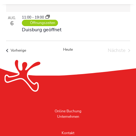
11:00
-
19:00
AUG.
6
Öffnungszeiten
Duisburg geöffnet
Heute
Nächste
Veranstaltungen
Vorherige
Veransta
Online Buchung
Unternehmen
Kontakt