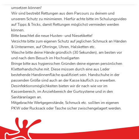
anschliessend Gelerntes unter den Augen unserer Trainer gezielt
umsetzen können!
Wir sind bestrebt Rettungen aus dem Parcours zu deinem und
unserem Schutz zu minimieren. Hierfür achte bitte im Schulungsvideo
auf Tipps & Tricks, damit Rettungen möglichst vermieden werden
können.
Bitte beachtet die neue Husten- und Niesetikette!
Verzichte bitte zum eigenen Schutz auf jeglichen Schmuck an Händen
& Unterarmen, auf Ohrringe, Uhren, Halsketten etc.
Wasche bitte deine Hände gründlich (30 Sekunden), am besten vor
und nach dem Besuch im Hochseilgarten
Bringe bitte aus hygienischen Gründen deine eigenen persönlichen
Kletterhandschuhe mit. Diese müssen durch eine aus Leder
bestehende Handinnenfläche qualifiziert sein. Handschuhe in der
passenden Größe sind auch an der Kasse käuflich zu erwerben.
Desinfektionsmöglichkeiten bieten wir dir nach wie vor im
Kassenbereich, im Anziehbereich der Gurtsysteme und in den
Sanitäranlagen an.
Mitgebrachte Wertgegenstände, Schmuck etc. sollten im eigenen
PKW oder Rucksack oder Tasche sicher zwischengelagert werden.