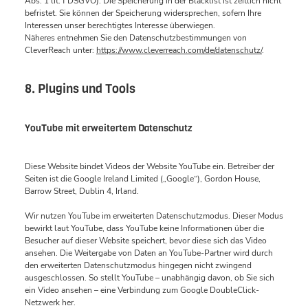
Abs. 1 lit. f DSGVO). Die Speicherung in der Blacklist ist zeitlich nicht
befristet. Sie können der Speicherung widersprechen, sofern Ihre
Interessen unser berechtigtes Interesse überwiegen.
Näheres entnehmen Sie den Datenschutzbestimmungen von
CleverReach unter:
https://www.cleverreach.com/de/datenschutz/
.
8. Plugins und Tools
YouTube mit erweitertem Datenschutz
Diese Website bindet Videos der Website YouTube ein. Betreiber der
Seiten ist die Google Ireland Limited („Google“), Gordon House,
Barrow Street, Dublin 4, Irland.
Wir nutzen YouTube im erweiterten Datenschutzmodus. Dieser Modus
bewirkt laut YouTube, dass YouTube keine Informationen über die
Besucher auf dieser Website speichert, bevor diese sich das Video
ansehen. Die Weitergabe von Daten an YouTube-Partner wird durch
den erweiterten Datenschutzmodus hingegen nicht zwingend
ausgeschlossen. So stellt YouTube – unabhängig davon, ob Sie sich
ein Video ansehen – eine Verbindung zum Google DoubleClick-
Netzwerk her.