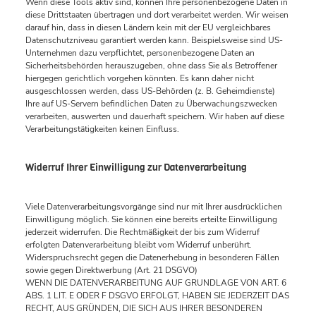
Wenn diese Tools aktiv sind, können Ihre personenbezogene Daten in
diese Drittstaaten übertragen und dort verarbeitet werden. Wir weisen
darauf hin, dass in diesen Ländern kein mit der EU vergleichbares
Datenschutzniveau garantiert werden kann. Beispielsweise sind US-
Unternehmen dazu verpflichtet, personenbezogene Daten an
Sicherheitsbehörden herauszugeben, ohne dass Sie als Betroffener
hiergegen gerichtlich vorgehen könnten. Es kann daher nicht
ausgeschlossen werden, dass US-Behörden (z. B. Geheimdienste)
Ihre auf US-Servern befindlichen Daten zu Überwachungszwecken
verarbeiten, auswerten und dauerhaft speichern. Wir haben auf diese
Verarbeitungstätigkeiten keinen Einfluss.
Widerruf Ihrer Einwilligung zur Datenverarbeitung
Viele Datenverarbeitungsvorgänge sind nur mit Ihrer ausdrücklichen
Einwilligung möglich. Sie können eine bereits erteilte Einwilligung
jederzeit widerrufen. Die Rechtmäßigkeit der bis zum Widerruf
erfolgten Datenverarbeitung bleibt vom Widerruf unberührt.
Widerspruchsrecht gegen die Datenerhebung in besonderen Fällen
sowie gegen Direktwerbung (Art. 21 DSGVO)
WENN DIE DATENVERARBEITUNG AUF GRUNDLAGE VON ART. 6
ABS. 1 LIT. E ODER F DSGVO ERFOLGT, HABEN SIE JEDERZEIT DAS
RECHT, AUS GRÜNDEN, DIE SICH AUS IHRER BESONDEREN