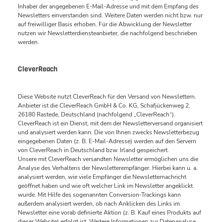
Inhaber der angegebenen E-Mail-Adresse und mit dem Empfang des
Newsletters einverstanden sind. Weitere Daten werden nicht bzw. nur
auf freiwilliger Basis erhoben. Für die Abwicklung der Newsletter
nutzen wir Newsletterdiensteanbieter, die nachfolgend beschrieben
werden.
CleverReach
Diese Website nutzt CleverReach für den Versand von Newslettern.
Anbieter ist die CleverReach GmbH & Co. KG, Schafjückenweg 2,
26180 Rastede, Deutschland (nachfolgend „CleverReach“).
CleverReach ist ein Dienst, mit dem der Newsletterversand organisiert
und analysiert werden kann. Die von Ihnen zwecks Newsletterbezug
eingegebenen Daten (z. B. E-Mail-Adresse) werden auf den Servern
von CleverReach in Deutschland bzw. Irland gespeichert.
Unsere mit CleverReach versandten Newsletter ermöglichen uns die
Analyse des Verhaltens der Newsletterempfänger. Hierbei kann u. a.
analysiert werden, wie viele Empfänger die Newsletternachricht
geöffnet haben und wie oft welcher Link im Newsletter angeklickt
wurde. Mit Hilfe des sogenannten Conversion-Trackings kann
außerdem analysiert werden, ob nach Anklicken des Links im
Newsletter eine vorab definierte Aktion (z. B. Kauf eines Produkts auf
dieser Website) erfolgt ist. Weitere Informationen zur Datenanalyse