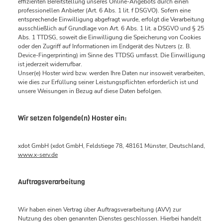
effizienten Bereitstellung unseres Online-Angebots durch einen
professionellen Anbieter (Art. 6 Abs. 1 lit. f DSGVO). Sofern eine
entsprechende Einwilligung abgefragt wurde, erfolgt die Verarbeitung
ausschließlich auf Grundlage von Art. 6 Abs. 1 lit. a DSGVO und § 25
Abs. 1 TTDSG, soweit die Einwilligung die Speicherung von Cookies
oder den Zugriff auf Informationen im Endgerät des Nutzers (z. B.
Device-Fingerprinting) im Sinne des TTDSG umfasst. Die Einwilligung
ist jederzeit widerrufbar.
Unser(e) Hoster wird bzw. werden Ihre Daten nur insoweit verarbeiten,
wie dies zur Erfüllung seiner Leistungspflichten erforderlich ist und
unsere Weisungen in Bezug auf diese Daten befolgen.
Wir setzen folgende(n) Hoster ein:
xdot GmbH (xdot GmbH, Feldstiege 78, 48161 Münster, Deutschland,
www.x-serv.de
Auftragsverarbeitung
Wir haben einen Vertrag über Auftragsverarbeitung (AVV) zur
Nutzung des oben genannten Dienstes geschlossen. Hierbei handelt