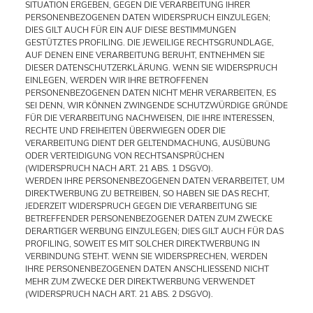
SITUATION ERGEBEN, GEGEN DIE VERARBEITUNG IHRER
PERSONENBEZOGENEN DATEN WIDERSPRUCH EINZULEGEN;
DIES GILT AUCH FÜR EIN AUF DIESE BESTIMMUNGEN
GESTÜTZTES PROFILING. DIE JEWEILIGE RECHTSGRUNDLAGE,
AUF DENEN EINE VERARBEITUNG BERUHT, ENTNEHMEN SIE
DIESER DATENSCHUTZERKLÄRUNG. WENN SIE WIDERSPRUCH
EINLEGEN, WERDEN WIR IHRE BETROFFENEN
PERSONENBEZOGENEN DATEN NICHT MEHR VERARBEITEN, ES
SEI DENN, WIR KÖNNEN ZWINGENDE SCHUTZWÜRDIGE GRÜNDE
FÜR DIE VERARBEITUNG NACHWEISEN, DIE IHRE INTERESSEN,
RECHTE UND FREIHEITEN ÜBERWIEGEN ODER DIE
VERARBEITUNG DIENT DER GELTENDMACHUNG, AUSÜBUNG
ODER VERTEIDIGUNG VON RECHTSANSPRÜCHEN
(WIDERSPRUCH NACH ART. 21 ABS. 1 DSGVO).
WERDEN IHRE PERSONENBEZOGENEN DATEN VERARBEITET, UM
DIREKTWERBUNG ZU BETREIBEN, SO HABEN SIE DAS RECHT,
JEDERZEIT WIDERSPRUCH GEGEN DIE VERARBEITUNG SIE
BETREFFENDER PERSONENBEZOGENER DATEN ZUM ZWECKE
DERARTIGER WERBUNG EINZULEGEN; DIES GILT AUCH FÜR DAS
PROFILING, SOWEIT ES MIT SOLCHER DIREKTWERBUNG IN
VERBINDUNG STEHT. WENN SIE WIDERSPRECHEN, WERDEN
IHRE PERSONENBEZOGENEN DATEN ANSCHLIESSEND NICHT
MEHR ZUM ZWECKE DER DIREKTWERBUNG VERWENDET
(WIDERSPRUCH NACH ART. 21 ABS. 2 DSGVO).