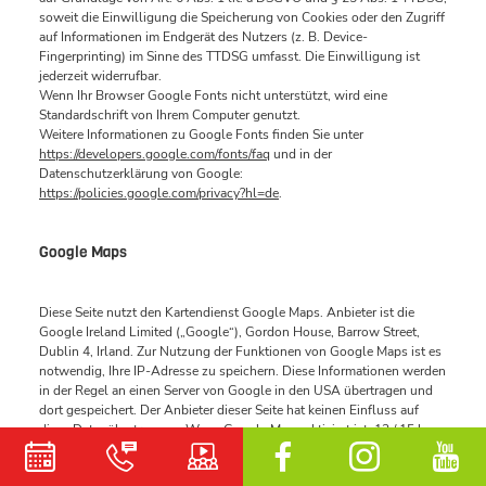
soweit die Einwilligung die Speicherung von Cookies oder den Zugriff
auf Informationen im Endgerät des Nutzers (z. B. Device-
Fingerprinting) im Sinne des TTDSG umfasst. Die Einwilligung ist
jederzeit widerrufbar.
Wenn Ihr Browser Google Fonts nicht unterstützt, wird eine
Standardschrift von Ihrem Computer genutzt.
Weitere Informationen zu Google Fonts finden Sie unter
https://developers.google.com/fonts/faq
und in der
Datenschutzerklärung von Google:
https://policies.google.com/privacy?hl=de
.
Google Maps
Diese Seite nutzt den Kartendienst Google Maps. Anbieter ist die
Google Ireland Limited („Google“), Gordon House, Barrow Street,
Dublin 4, Irland. Zur Nutzung der Funktionen von Google Maps ist es
notwendig, Ihre IP-Adresse zu speichern. Diese Informationen werden
in der Regel an einen Server von Google in den USA übertragen und
dort gespeichert. Der Anbieter dieser Seite hat keinen Einfluss auf
diese Datenübertragung. Wenn Google Maps aktiviert ist, 12 / 15 kann
Google zum Zwecke der einheitlichen Darstellung der Schriftarten
Google Fonts verwenden. Beim Aufruf von Google Maps lädt Ihr