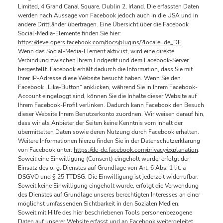
Limited, 4 Grand Canal Square, Dublin 2, Irland. Die erfassten Daten
werden nach Aussage von Facebook jedoch auch in die USA und in
andere Drittländer übertragen. Eine Übersicht über die Facebook
Social-Media-Elemente finden Sie hier:
https://developers.facebook.com/docs/plugins/?locale=de_DE
.
Wenn das Social-Media-Element aktiv ist, wird eine direkte
Verbindung zwischen Ihrem Endgerät und dem Facebook-Server
hergestellt. Facebook erhält dadurch die Information, dass Sie mit
Ihrer IP-Adresse diese Website besucht haben. Wenn Sie den
Facebook „Like-Button“ anklicken, während Sie in Ihrem Facebook-
Account eingeloggt sind, können Sie die Inhalte dieser Website auf
Ihrem Facebook-Profil verlinken. Dadurch kann Facebook den Besuch
dieser Website Ihrem Benutzerkonto zuordnen. Wir weisen darauf hin,
dass wir als Anbieter der Seiten keine Kenntnis vom Inhalt der
übermittelten Daten sowie deren Nutzung durch Facebook erhalten.
Weitere Informationen hierzu finden Sie in der Datenschutzerklärung
von Facebook unter:
https://de-de.facebook.com/privacy/explanation
.
Soweit eine Einwilligung (Consent) eingeholt wurde, erfolgt der
Einsatz des o. g. Dienstes auf Grundlage von Art. 6 Abs. 1 lit. a
DSGVO und § 25 TTDSG. Die Einwilligung ist jederzeit widerrufbar.
Soweit keine Einwilligung eingeholt wurde, erfolgt die Verwendung
des Dienstes auf Grundlage unseres berechtigten Interesses an einer
möglichst umfassenden Sichtbarkeit in den Sozialen Medien.
Soweit mit Hilfe des hier beschriebenen Tools personenbezogene
Daten auf unserer Website erfasst und an Facebook weitergeleitet