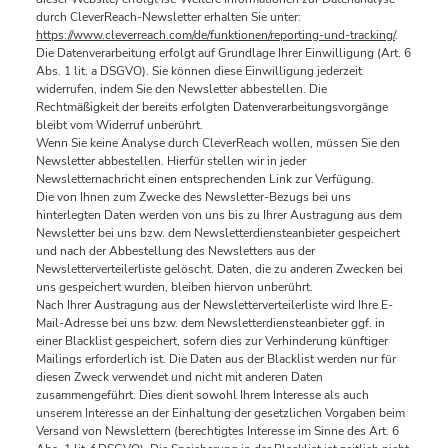
durch CleverReach-Newsletter erhalten Sie unter:
https://www.cleverreach.com/de/funktionen/reporting-und-tracking/
.
Die Datenverarbeitung erfolgt auf Grundlage Ihrer Einwilligung (Art. 6
Abs. 1 lit. a DSGVO). Sie können diese Einwilligung jederzeit
widerrufen, indem Sie den Newsletter abbestellen. Die
Rechtmäßigkeit der bereits erfolgten Datenverarbeitungsvorgänge
bleibt vom Widerruf unberührt.
Wenn Sie keine Analyse durch CleverReach wollen, müssen Sie den
Newsletter abbestellen. Hierfür stellen wir in jeder
Newsletternachricht einen entsprechenden Link zur Verfügung.
Die von Ihnen zum Zwecke des Newsletter-Bezugs bei uns
hinterlegten Daten werden von uns bis zu Ihrer Austragung aus dem
Newsletter bei uns bzw. dem Newsletterdiensteanbieter gespeichert
und nach der Abbestellung des Newsletters aus der
Newsletterverteilerliste gelöscht. Daten, die zu anderen Zwecken bei
uns gespeichert wurden, bleiben hiervon unberührt.
Nach Ihrer Austragung aus der Newsletterverteilerliste wird Ihre E-
Mail-Adresse bei uns bzw. dem Newsletterdiensteanbieter ggf. in
einer Blacklist gespeichert, sofern dies zur Verhinderung künftiger
Mailings erforderlich ist. Die Daten aus der Blacklist werden nur für
diesen Zweck verwendet und nicht mit anderen Daten
zusammengeführt. Dies dient sowohl Ihrem Interesse als auch
unserem Interesse an der Einhaltung der gesetzlichen Vorgaben beim
Versand von Newslettern (berechtigtes Interesse im Sinne des Art. 6