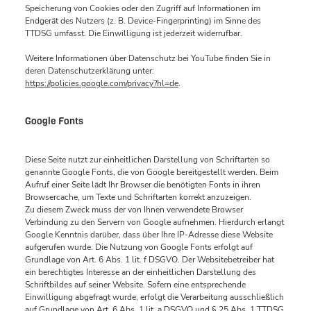
Speicherung von Cookies oder den Zugriff auf Informationen im
Endgerät des Nutzers (z. B. Device-Fingerprinting) im Sinne des
TTDSG umfasst. Die Einwilligung ist jederzeit widerrufbar.
Weitere Informationen über Datenschutz bei YouTube finden Sie in
deren Datenschutzerklärung unter:
https://policies.google.com/privacy?hl=de
.
Google Fonts
Diese Seite nutzt zur einheitlichen Darstellung von Schriftarten so
genannte Google Fonts, die von Google bereitgestellt werden. Beim
Aufruf einer Seite lädt Ihr Browser die benötigten Fonts in ihren
Browsercache, um Texte und Schriftarten korrekt anzuzeigen.
Zu diesem Zweck muss der von Ihnen verwendete Browser
Verbindung zu den Servern von Google aufnehmen. Hierdurch erlangt
Google Kenntnis darüber, dass über Ihre IP-Adresse diese Website
aufgerufen wurde. Die Nutzung von Google Fonts erfolgt auf
Grundlage von Art. 6 Abs. 1 lit. f DSGVO. Der Websitebetreiber hat
ein berechtigtes Interesse an der einheitlichen Darstellung des
Schriftbildes auf seiner Website. Sofern eine entsprechende
Einwilligung abgefragt wurde, erfolgt die Verarbeitung ausschließlich
auf Grundlage von Art. 6 Abs. 1 lit. a DSGVO und § 25 Abs. 1 TTDSG,