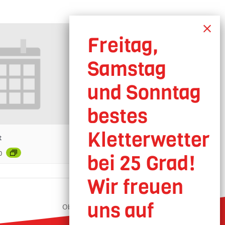
t
0
Oberhausen geöffnet