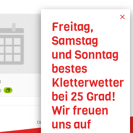
t
0
Oberhausen geöffnet