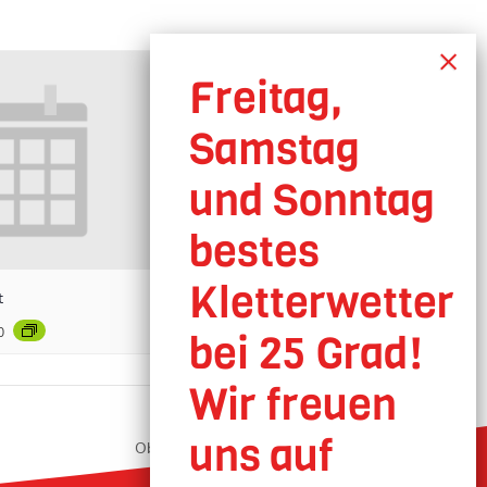
t
0
Oberhausen geöffnet