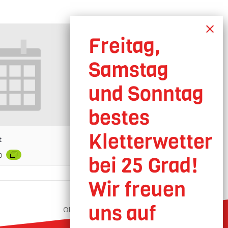
t
0
Oberhausen geöffnet