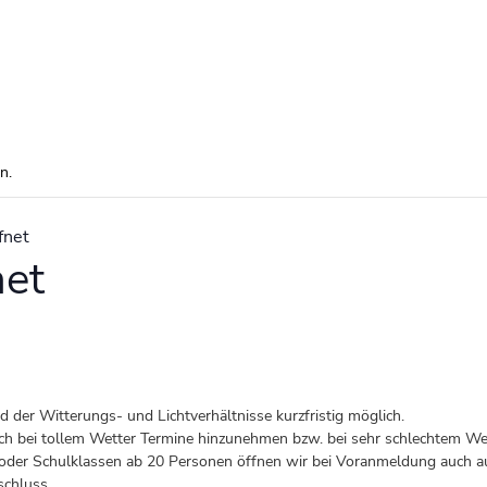
n.
fnet
net
der Witterungs- und Lichtverhältnisse kurzfristig möglich.
 auch bei tollem Wetter Termine hinzunehmen bzw. bei sehr schlechtem Wet
er Schulklassen ab 20 Personen öffnen wir bei Voranmeldung auch au
schluss.