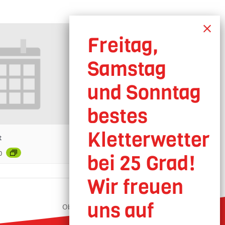
t
0
Oberhausen geöffnet