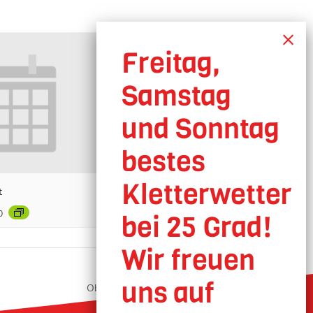
t
0
Oberhausen geöffnet