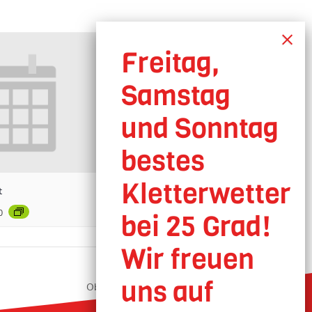
t
0
Oberhausen geöffnet