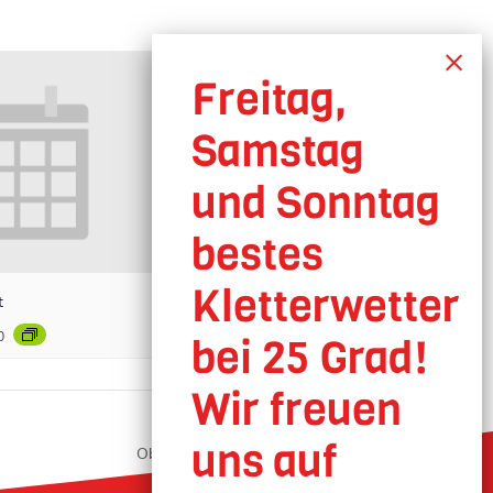
t
0
Oberhausen geöffnet