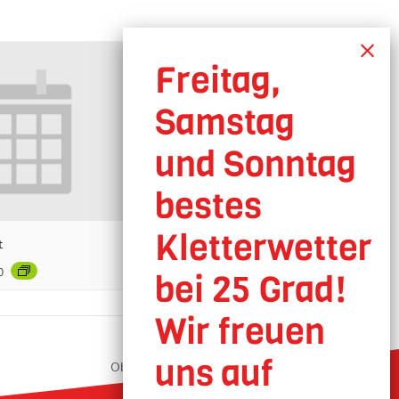
t
0
Oberhausen geöffnet